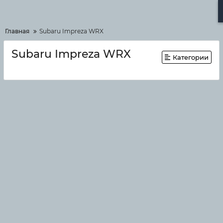
Меню
Главная
Subaru Impreza WRX
Subaru Impreza WRX
Категории