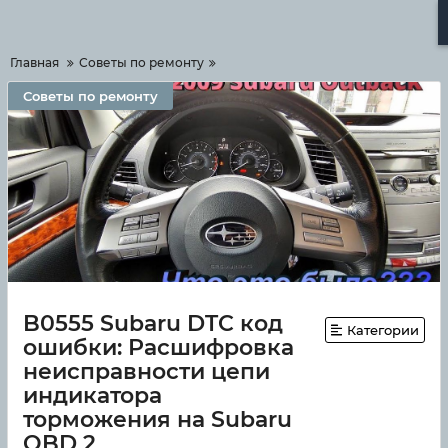
Меню
Главная
Советы по ремонту
Советы по ремонту
B0555 Subaru DTC код
Категории
ошибки: Расшифровка
неисправности цепи
индикатора
торможения на Subaru
OBD 2