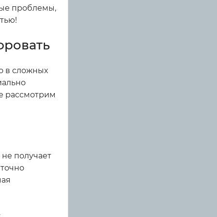
ные проблемы,
тью!
ифровать
о в сложных
иально
ее рассмотрим
 не получает
аточно
чая
: