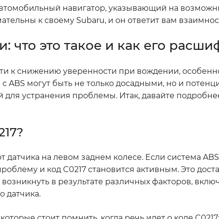
ш автомобильный навигатор, указывающий на возмож
ательны к своему Subaru, и он ответит вам взаимнос
: что это такое и как его расш
ти к снижению уверенности при вождении, особенн
 с ABS могут быть не только досадными, но и потенц
й для устранения проблемы. Итак, давайте подробн
217?
т датчика на левом заднем колесе. Если система ABS
проблему и код C0217 становится активным. Это дост
возникнуть в результате различных факторов, вклю
 датчика.
торые стоит помнить, когда речь идет о коде C0217