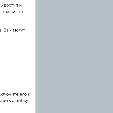
ь доступ к
низкое, то
. Вам могут
дключите его к
далить ошибку