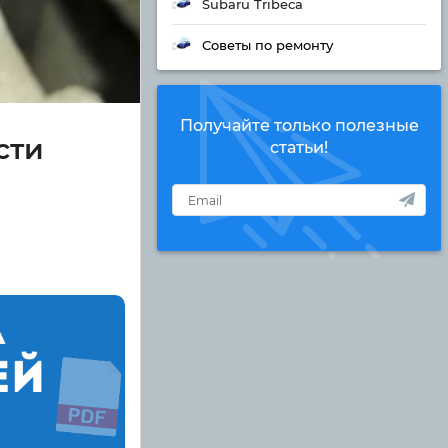
Subaru Tribeca
Советы по ремонту
Получайте только полезные
сти
статьи!