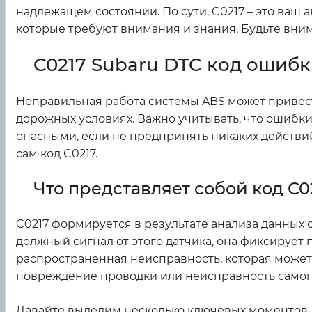
надлежащем состоянии. По сути, C0217 – это ва
которые требуют внимания и знания. Будьте вним
C0217 Subaru DTC код ошибки
Неправильная работа системы ABS может привес
дорожных условиях. Важно учитывать, что ошибки
опасными, если не предпринять никаких действи
сам код C0217.
Что представляет собой код C0
C0217 формируется в результате анализа данных о
должный сигнал от этого датчика, она фиксирует 
распространенная неисправность, которая может 
повреждение проводки или неисправность самого
Давайте выделим несколько ключевых моментов, ко