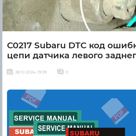
C0217 Subaru DTC код ошиб
цепи датчика левого заднег
28 10 2024, 19:39
0