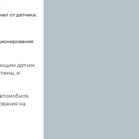
ал от датчика.
ционирования
вающим датчик
темы, и
автомобиля.
ования на