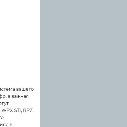
система вашего
фр, а важная
огут
 WRX STI, BRZ,
го
иля в