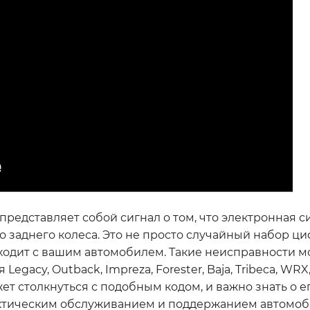
представляет собой сигнал о том, что электронная 
 заднего колеса. Это не просто случайный набор ци
ходит с вашим автомобилем. Такие неисправности м
gacy, Outback, Impreza, Forester, Baja, Tribeca, WRX,
жет столкнуться с подобным кодом, и важно знать о е
ктическим обслуживанием и поддержанием автомоб