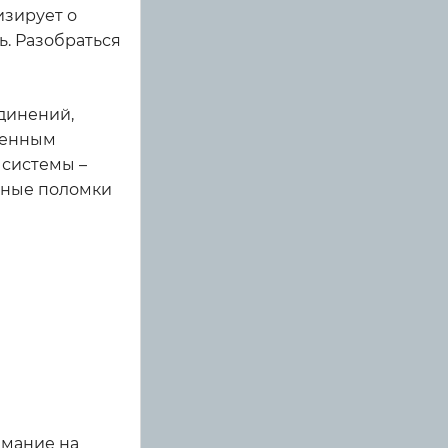
изирует о
ь. Разобраться
динений,
жденным
 системы –
езные поломки
имание на