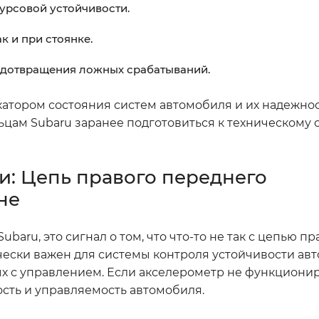
урсовой устойчивости.
к и при стоянке.
едотвращения ложных срабатываний.
катором состояния систем автомобиля и их надежнос
цам Subaru заранее подготовиться к техническому
: Цепь правого переднего
не
baru, это сигнал о том, что что-то не так с цепью пр
чески важен для системы контроля устойчивости авт
ных с управлением. Если акселерометр не функцион
ость и управляемость автомобиля.