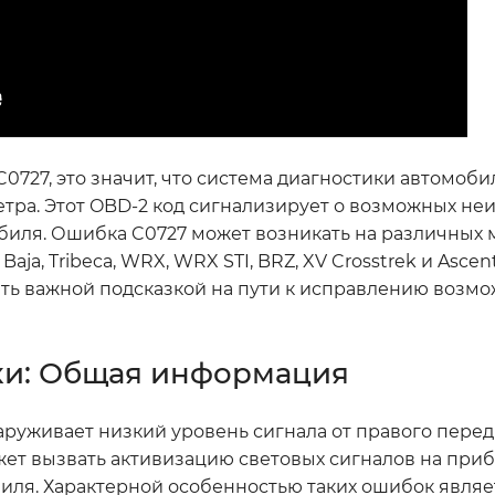
C0727, это значит, что система диагностики автомоб
тра. Этот OBD-2 код сигнализирует о возможных неи
обиля. Ошибка C0727 может возникать на различных 
 Baja, Tribeca, WRX, WRX STI, BRZ, XV Crosstrek и Ascen
ать важной подсказкой на пути к исправлению возм
ки: Общая информация
аруживает низкий уровень сигнала от правого пере
ожет вызвать активизацию световых сигналов на при
ля. Характерной особенностью таких ошибок являетс