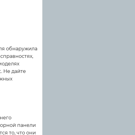
иля обнаружила
справностях,
моделях
t. Не дайте
ожных
днего
борной панели
я то, что они