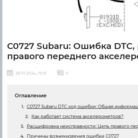
C0727 Subaru: Ошибка DTC
правого переднего акселер
28 10 2024, 19:51
0
Оглавление
C0727 Subaru DTC код ошибки: Общая информа
Как работает система акселерометров?
Расшифровка неисправности: Цепь правого пе
Причины возникновения ошибки C0727