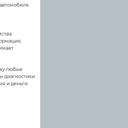
 автомобиля.
йства
ормация,
нимает
ьку любые
мы диагностики
мя и деньги