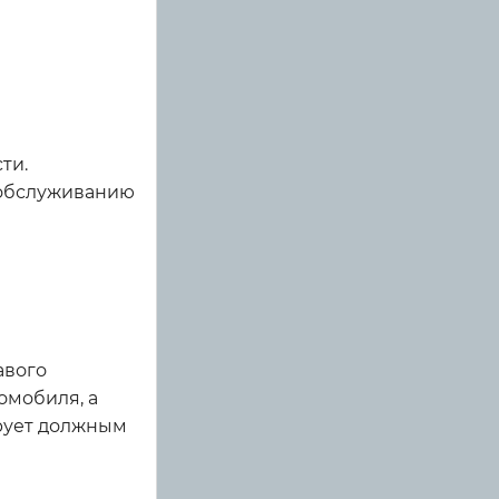
ти.
 обслуживанию
авого
омобиля, а
ирует должным