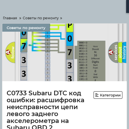
Меню
Главная
Советы по ремонту
Советы по ремонту
C0733 Subaru DTC код
Категории
ошибки: расшифровка
неисправности цепи
левого заднего
акселерометра на
Subaru OBD 2