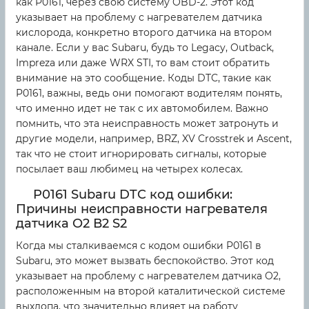
как P0161, через свою систему OBD-2. Этот код
указывает на проблему с нагревателем датчика
кислорода, конкретно второго датчика на втором
канале. Если у вас Subaru, будь то Legacy, Outback,
Impreza или даже WRX STI, то вам стоит обратить
внимание на это сообщение. Коды DTC, такие как
P0161, важны, ведь они помогают водителям понять,
что именно идет не так с их автомобилем. Важно
помнить, что эта неисправность может затронуть и
другие модели, например, BRZ, XV Crosstrek и Ascent,
так что не стоит игнорировать сигналы, которые
посылает ваш любимец на четырех колесах.
P0161 Subaru DTC код ошибки:
Причины неисправности нагревателя
датчика O2 В2 S2
Когда мы сталкиваемся с кодом ошибки P0161 в
Subaru, это может вызвать беспокойство. Этот код
указывает на проблему с нагревателем датчика O2,
расположенным на второй каталитической системе
выхлопа, что значительно влияет на работу