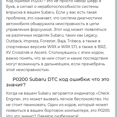
Код ошибки P0200 – это не просто набор цифр и
букв, а сигнал о неработоспособности системы
впрыска в вашем Subaru. Если у вас есть такая
проблема, это означает, что система диагностики
автомобиля обнаружила неисправность в цепи
управления форсункой. Этот код может появляться
на различных моделях Subaru, таких как Legacy,
Outback, Impreza, Forester, Baja, Tribeca, а также в
спортивных версиях WRX и WRX STI, а также в BRZ,
XV Crosstrek и Ascent. Столкнувшись с этим кодом,
важно понять, что за ним стоит и какие последствия
могут возникнуть в дальнейшем, если пренебречь
этой неисправностью.
P0200 Subaru DTC код ошибки: что это
значит?
Когда на вашем Subaru загорается индикатор «Check
Engine», это может вызвать легкое беспокойство. Но
не стоит паниковать. Один из кодов, который может
появиться в вашем бортовом компьютере, это P0200.
Что это значит? Давайте разберемся!