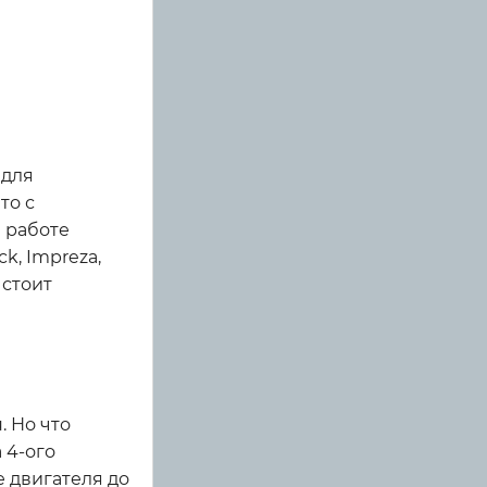
 для
то с
 работе
k, Impreza,
 стоит
 Но что
 4-ого
е двигателя до