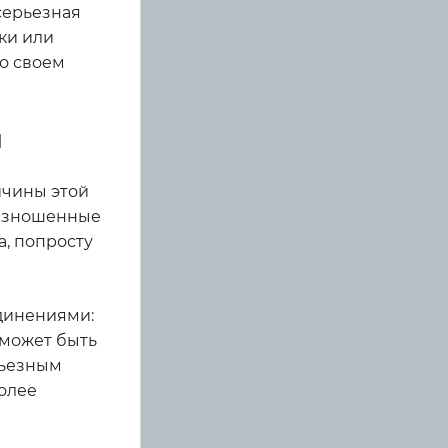
 серьезная
ики или
 о своем
и
ичины этой
 изношенные
а, попросту
динениями:
 может быть
рьезным
олее