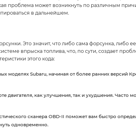
акая проблема может возникнуть по различным прич
нтироваться в дальнейшем.
рсунки. Это значит, что либо сама форсунка, либо е
истеме впрыска топлива, что, по сути, создает проб
еристики этого кода:
ых моделях Subaru, начиная от более ранних версий Кр
е двигателя, как улучшения, так и ухудшения. Часто 
тического сканера OBD-II поможет вам быстро определи
кнуть одновременно.