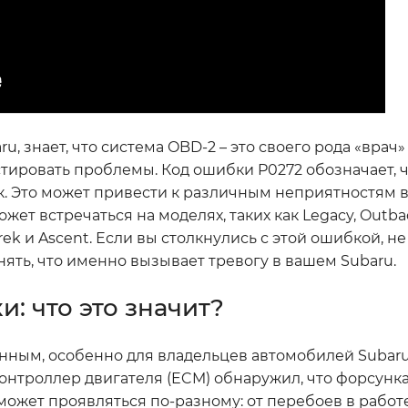
, знает, что система OBD-2 – это своего рода «врач»
тировать проблемы. Код ошибки P0272 обозначает, ч
к. Это может привести к различным неприятностям в
ет встречаться на моделях, таких как Legacy, Outbac
strek и Ascent. Если вы столкнулись с этой ошибкой, не
нять, что именно вызывает тревогу в вашем Subaru.
: что это значит?
нным, особенно для владельцев автомобилей Subaru.
 контроллер двигателя (ECM) обнаружил, что форсунка
 может проявляться по-разному: от перебоев в работ