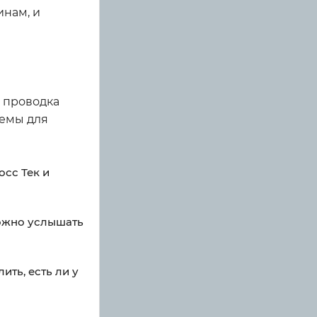
инам, и
е проводка
лемы для
осс Тек и
можно услышать
ть, есть ли у