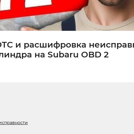
 DTC и расшифровка неисправ
линдра на Subaru OBD 2
еисправности