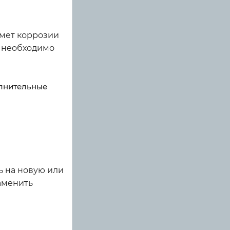
дмет коррозии
о необходимо
олнительные
ь на новую или
аменить