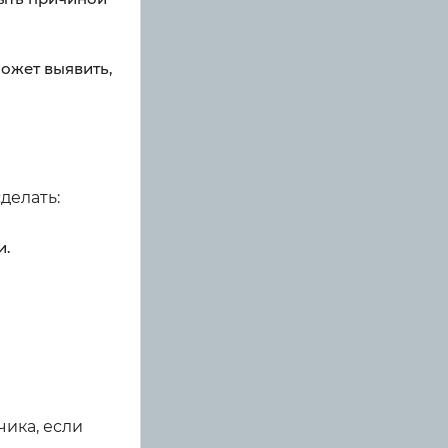
может выявить,
делать:
и.
чика, если