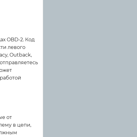
ах OBD-2. Код
сти левого
cy, Outback,
и отправляетесь
может
 работой
ые от
лему в цепи,
должным