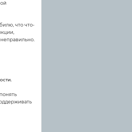
вой
билю, что что-
нкции,
 неправильно.
ости.
 понять
поддерживать