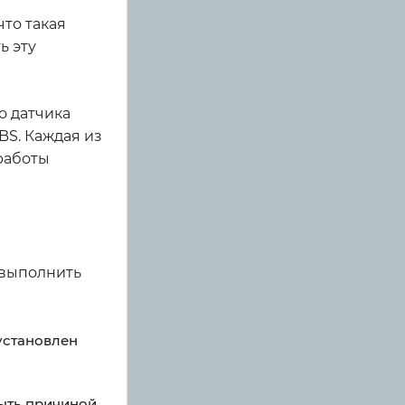
что такая
ь эту
о датчика
BS. Каждая из
работы
 выполнить
 установлен
ыть причиной