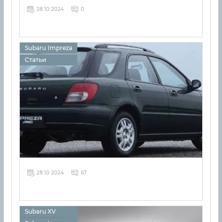
28 10 2024
0
Subaru Impreza
Статьи
28 10 2024
67
Subaru XV