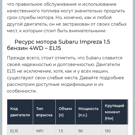
что правильное обслуживание и использование
качественного топлива могут значительно продлить
срок службы мотора. Но, конечно, как и любой
другой двигатель, он не застрахован от своих слабых
мест, к которым стоит быть внимательными.
Ресурс мотора Subaru Impreza 1.5
бензин 4WD – EL15
Прежде всего, стоит отметить, что Subaru славится
своей надежностью и долговечностью. Двигатели
EL15 не исключение, хотя, как и у всех машин,
существуют свои слабые места. Давайте подробнее
рассмотрим доступные модификации и их
особенности.
Крутящий
Код
Тип
Объем
Мощность
П
момент
двигателя
впрыска
(л)
(л.с.)
ре
(Нм)
EL15
MPI
1.5
90
130
2