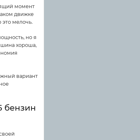
тящий момент
таком движке
 это мелочь.
ощность, но я
ашина хороша,
кономия
дежный вариант
ьное
5 бензин
 своей