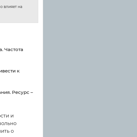
о влияет на
. Частота
ивести к
ния. Ресурс –
сти и
овольно
ить о