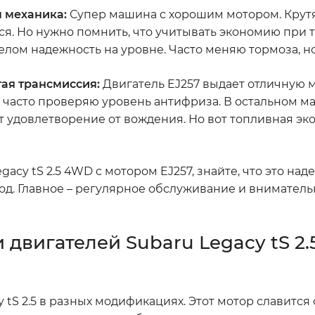
я механика:
Супер машина с хорошим мотором. Кру
ься. Но нужно помнить, что учитывать экономию при 
целом надежность на уровне. Часто меняю тормоза, но
атая трансмиссия:
Двигатель EJ257 выдает отличную м
– часто проверяю уровень антифриза. В остальном м
т удовлетворение от вождения. Но вот топливная э
gacy tS 2.5 4WD с мотором EJ257, знайте, что это на
год. Главное – регулярное обслуживание и внимател
 двигателей Subaru Legacy tS 2.
 tS 2.5 в разных модификациях. Этот мотор славится