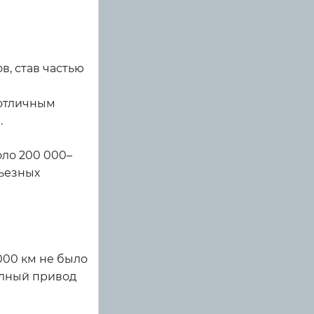
в, став частью
 отличным
.
оло 200 000–
ьезных
000 км не было
полный привод