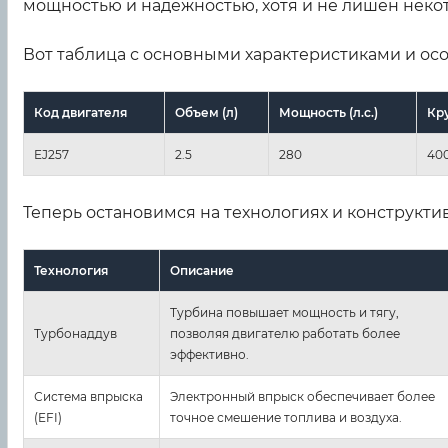
мощностью и надежностью, хотя и не лишен неко
Вот таблица с основными характеристиками и ос
Код двигателя
Объем (л)
Мощность (л.с.)
Кр
EJ257
2.5
280
40
Теперь остановимся на технологиях и конструктив
Технология
Описание
Турбина повышает мощность и тягу,
Турбонаддув
позволяя двигателю работать более
эффективно.
Система впрыска
Электронный впрыск обеспечивает более
(EFI)
точное смешение топлива и воздуха.