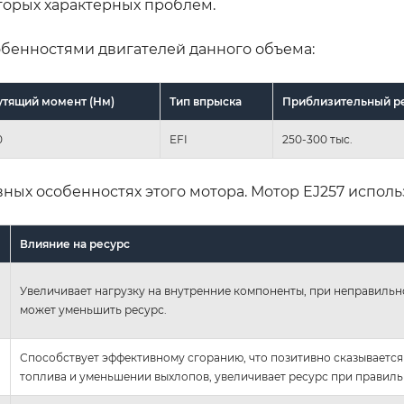
торых характерных проблем.
обенностями двигателей данного объема:
утящий момент (Нм)
Тип впрыска
Приблизительный ре
0
EFI
250-300 тыс.
ных особенностях этого мотора. Мотор EJ257 исполь
Влияние на ресурс
Увеличивает нагрузку на внутренние компоненты, при неправиль
может уменьшить ресурс.
Способствует эффективному сгоранию, что позитивно сказывается
топлива и уменьшении выхлопов, увеличивает ресурс при правиль