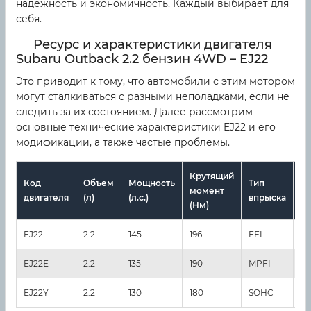
надежность и экономичность. Каждый выбирает для
себя.
Ресурс и характеристики двигателя
Subaru Outback 2.2 бензин 4WD – EJ22
Это приводит к тому, что автомобили с этим мотором
могут сталкиваться с разными неполадками, если не
следить за их состоянием. Далее рассмотрим
основные технические характеристики EJ22 и его
модификации, а также частые проблемы.
Крутящий
Код
Объем
Мощность
Тип
П
момент
двигателя
(л)
(л.с.)
впрыска
ре
(Нм)
EJ22
2.2
145
196
EFI
30
EJ22E
2.2
135
190
MPFI
28
EJ22Y
2.2
130
180
SOHC
27