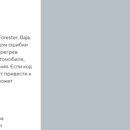
rester, Baja,
одом ошибки
ерегрев
втомобиля,
ия. Если код
т привести к
может
ра
т