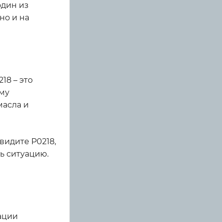
один из
но и на
18 – это
ему
масла и
видите P0218,
ь ситуацию.
ации