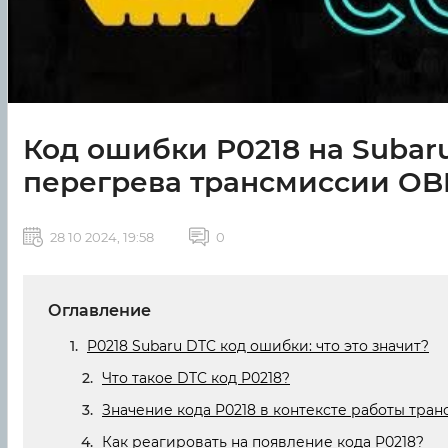
Код ошибки P0218 на Subar
перегрева трансмиссии OB
28 10 2024, 19:58
0
Оглавление
P0218 Subaru DTC код ошибки: что это значит?
Что такое DTC код P0218?
Значение кода P0218 в контексте работы тра
Как реагировать на появление кода P0218?