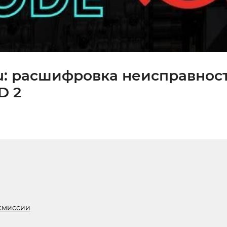
u: расшифровка неисправнос
D 2
нсмиссии