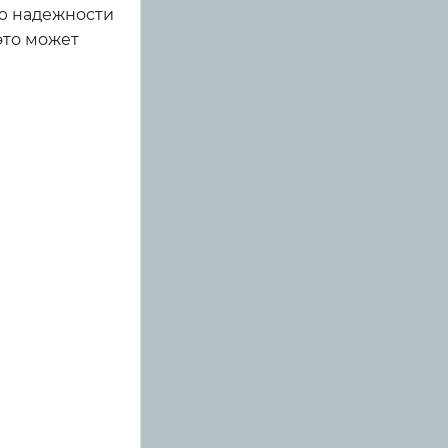
ию надежности
это может