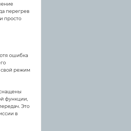
чение
гда перегрев
и просто
Хотя ошибка
его
в свой режим
оснащены
ой функции,
передач. Это
иссии в