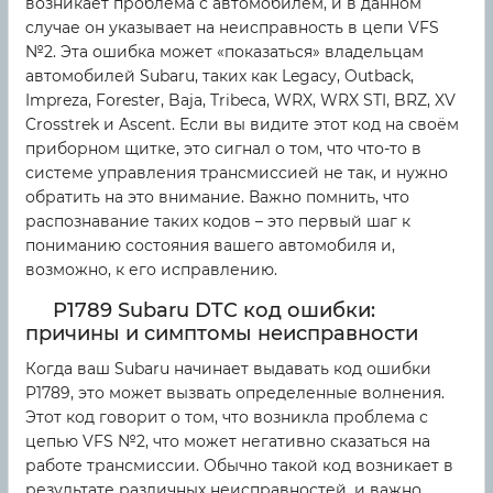
возникает проблема с автомобилем, и в данном
случае он указывает на неисправность в цепи VFS
№2. Эта ошибка может «показаться» владельцам
автомобилей Subaru, таких как Legacy, Outback,
Impreza, Forester, Baja, Tribeca, WRX, WRX STI, BRZ, XV
Crosstrek и Ascent. Если вы видите этот код на своём
приборном щитке, это сигнал о том, что что-то в
системе управления трансмиссией не так, и нужно
обратить на это внимание. Важно помнить, что
распознавание таких кодов – это первый шаг к
пониманию состояния вашего автомобиля и,
возможно, к его исправлению.
P1789 Subaru DTC код ошибки:
причины и симптомы неисправности
Когда ваш Subaru начинает выдавать код ошибки
P1789, это может вызвать определенные волнения.
Этот код говорит о том, что возникла проблема с
цепью VFS №2, что может негативно сказаться на
работе трансмиссии. Обычно такой код возникает в
результате различных неисправностей, и важно