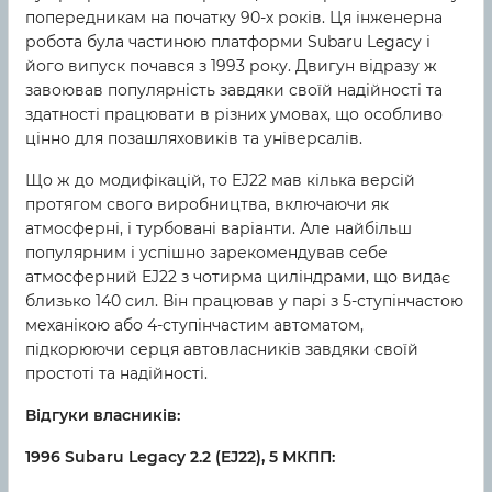
попередникам на початку 90-х років. Ця інженерна
робота була частиною платформи Subaru Legacy і
його випуск почався з 1993 року. Двигун відразу ж
завоював популярність завдяки своїй надійності та
здатності працювати в різних умовах, що особливо
цінно для позашляховиків та універсалів.
Що ж до модифікацій, то EJ22 мав кілька версій
протягом свого виробництва, включаючи як
атмосферні, і турбовані варіанти. Але найбільш
популярним і успішно зарекомендував себе
атмосферний EJ22 з чотирма циліндрами, що видає
близько 140 сил. Він працював у парі з 5-ступінчастою
механікою або 4-ступінчастим автоматом,
підкорюючи серця автовласників завдяки своїй
простоті та надійності.
Відгуки власників:
1996 Subaru Legacy 2.2 (EJ22), 5 МКПП: