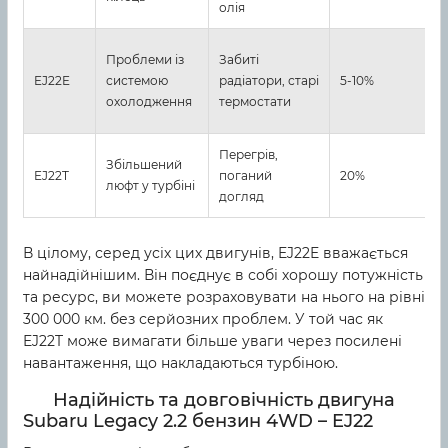
олія
З
Проблеми із
Забиті
т
EJ22E
системою
радіатори, старі
5-10%
ч
охолодження
термостати
р
Перегрів,
Р
Збільшений
EJ22T
поганий
20%
з
люфт у турбіні
догляд
т
В цілому, серед усіх цих двигунів, EJ22E вважається
найнадійнішим. Він поєднує в собі хорошу потужність
та ресурс, ви можете розраховувати на нього на рівні
300 000 км. без серйозних проблем. У той час як
EJ22T може вимагати більше уваги через посилені
навантаження, що накладаються турбіною.
Надійність та довговічність двигуна
Subaru Legacy 2.2 бензин 4WD – EJ22