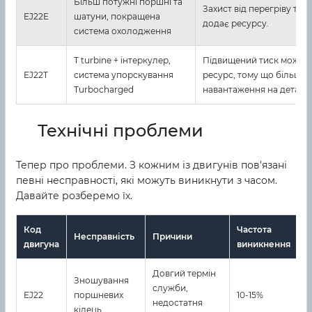
Більш потужні поршні та
Захист від перегріву та з
EJ22E
шатуни, покращена
додає ресурсу.
система охолодження
Т turbine + інтеркулер,
Підвищений тиск може з
EJ22T
система упорскування
ресурс, тому що більше 
Turbocharged
навантаження на деталі.
Технічні проблеми
Тепер про проблеми. З кожним із двигунів пов'язані
певні несправності, які можуть виникнути з часом.
Давайте розберемо їх.
Код
Частота
С
Несправність
Причини
двигуна
виникнення
в
Довгий термін
Зношування
служби,
З
EJ22
поршневих
10-15%
недостатня
к
кілець