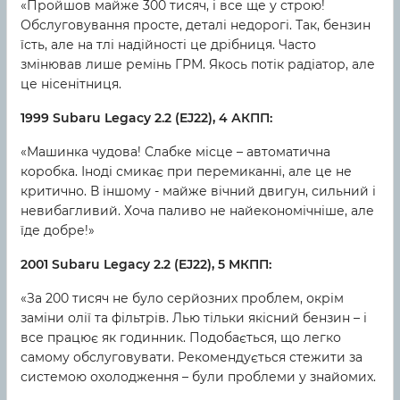
«Пройшов майже 300 тисяч, і все ще у строю!
Обслуговування просте, деталі недорогі. Так, бензин
їсть, але на тлі надійності це дрібниця. Часто
змінював лише ремінь ГРМ. Якось потік радіатор, але
це нісенітниця.
1999 Subaru Legacy 2.2 (EJ22), 4 АКПП:
«Машинка чудова! Слабке місце – автоматична
коробка. Іноді смикає при перемиканні, але це не
критично. В іншому - майже вічний двигун, сильний і
невибагливий. Хоча паливо не найекономічніше, але
їде добре!»
2001 Subaru Legacy 2.2 (EJ22), 5 МКПП:
«За 200 тисяч не було серйозних проблем, окрім
заміни олії та фільтрів. Лью тільки якісний бензин – і
все працює як годинник. Подобається, що легко
самому обслуговувати. Рекомендується стежити за
системою охолодження – були проблеми у знайомих.