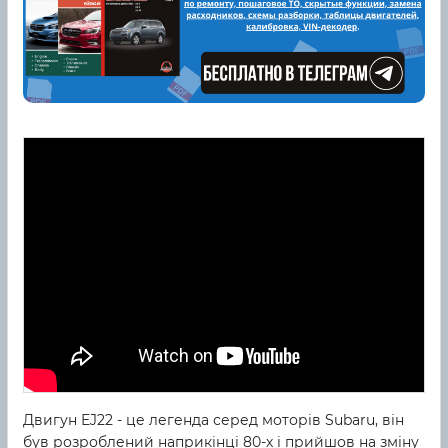
Двигун EJ22 - це легенда серед моторів Subaru, він
був розроблений наприкінці 80-х і прийшов на зміну