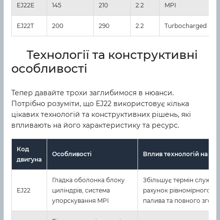
EJ22E
145
210
2.2
MPI
EJ22T
200
290
2.2
Turbocharged
Технології та конструктивні
особливості
Тепер давайте трохи заглибимося в нюанси.
Потрібно розуміти, що EJ22 використовує кілька
цікавих технологій та конструктивних рішень, які
впливають на його характеристику та ресурс.
Код
Особливості
Вплив технологій на ре
двигуна
Гладка оболонка блоку
Збільшує термін служби 
EJ22
циліндрів, система
рахунок рівномірного р
упорскування MPI
палива та повного згоря