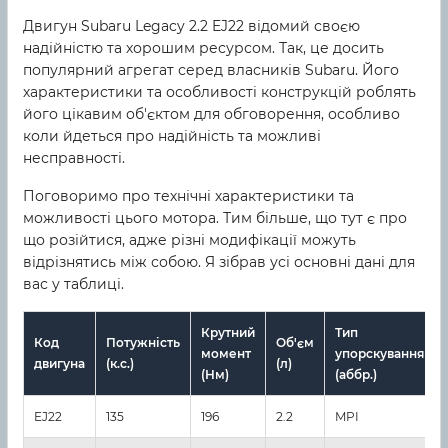
Двигун Subaru Legacy 2.2 EJ22 відомий своєю
надійністю та хорошим ресурсом. Так, це досить
популярний агрегат серед власників Subaru. Його
характеристики та особливості конструкцій роблять
його цікавим об'єктом для обговорення, особливо
коли йдеться про надійність та можливі
несправності.
Поговоримо про технічні характеристики та
можливості цього мотора. Тим більше, що тут є про
що розійтися, адже різні модифікації можуть
відрізнятись між собою. Я зібрав усі основні дані для
вас у таблиці.
Крутний
Тип
Код
Потужність
Об'єм
момент
упорскування
двигуна
(к.с.)
(л)
(Нм)
(аббр.)
EJ22
135
196
2.2
MPI