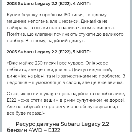
2003 Subaru Legacy 2.2 (EJ22), 4 АКПП:
Купив беушку з пробігом 180 тисяч, і в цілому
машинка непогана, але є нюанси. Динаміка не
найкраща, а ось витрата палива часом завищена.
Помітив, що клапани починають стукати до великого
пробігу. В іншому, надійний двигун.
2005 Subaru Legacy 2.2 (EJ22), 5 МКПП:
«Вже майже 250 тисяч і все чудово. Олія жере
небагато, але це швидше вік. Двигун відмінний,
динаміка на рівні, та й із запчастинами не проблема. З
недоліків – шумоізоляція в салоні, але це вже звичка.
Отже, якщо ви шукаєте щось надійне та невибагливе,
EJ22 може стати вашим вірним супутником на дорозі.
Але не забувайте про регулярне обслуговування, і
все буде гаразд!»
Ресурс двигуна Subaru Legacy 2.2
бензин 4WD – EJ22