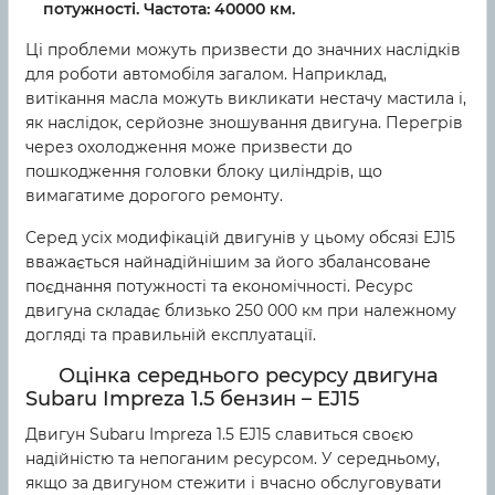
потужності. Частота: 40000 км.
Ці проблеми можуть призвести до значних наслідків
для роботи автомобіля загалом. Наприклад,
витікання масла можуть викликати нестачу мастила і,
як наслідок, серйозне зношування двигуна. Перегрів
через охолодження може призвести до
пошкодження головки блоку циліндрів, що
вимагатиме дорогого ремонту.
Серед усіх модифікацій двигунів у цьому обсязі EJ15
вважається найнадійнішим за його збалансоване
поєднання потужності та економічності. Ресурс
двигуна складає близько 250 000 км при належному
догляді та правильній експлуатації.
Оцінка середнього ресурсу двигуна
Subaru Impreza 1.5 бензин – EJ15
Двигун Subaru Impreza 1.5 EJ15 славиться своєю
надійністю та непоганим ресурсом. У середньому,
якщо за двигуном стежити і вчасно обслуговувати