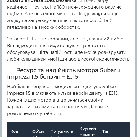
Subaru Impreza 2010, механіка
: З точки зору
надійності - супер. На 180 тисячах жодного разу не
підбив. Але ось економічність... Іноді здається, що
ходжу на заправку частіше, ніж хотілося б. Та й
галасливо на високих оборотах.
Загалом EJ15 – це хороший, але не ідеальний вибір.
Він підходить для тих, хто шукає простота в
обслуговуванні та надійності, але може розчарувати
любителів динамічної їзди або високої економічності.
Ресурс та надійність мотора Subaru
Impreza 1.5 бензин – EJ15
Найбільш популярні модифікації двигуна Subaru
Impreza 1.5 включають кілька версій двигуна EJ15.
Кожен із цих моторів відрізняється своїми
характеристиками та технологіями. Давайте
розглянемо їх у таблиці.
Крутний
Код
Об'єм
Потужність
Тип
момент