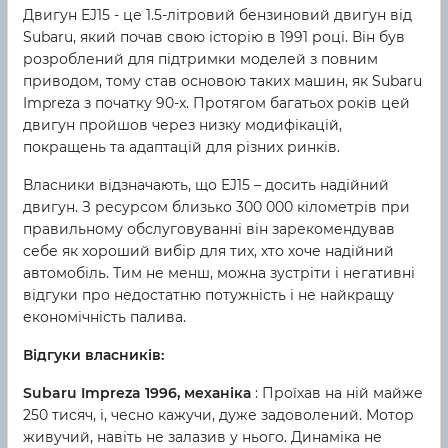
Двигун EJ15 - це 1.5-літровий бензиновий двигун від
Subaru, який почав свою історію в 1991 році. Він був
розроблений для підтримки моделей з повним
приводом, тому став основою таких машин, як Subaru
Impreza з початку 90-х. Протягом багатьох років цей
двигун пройшов через низку модифікацій,
покращень та адаптацій для різних ринків.
Власники відзначають, що EJ15 – досить надійний
двигун. З ресурсом близько 300 000 кілометрів при
правильному обслуговуванні він зарекомендував
себе як хороший вибір для тих, хто хоче надійний
автомобіль. Тим не менш, можна зустріти і негативні
відгуки про недостатню потужність і не найкращу
економічність палива.
Відгуки власників:
Subaru Impreza 1996, механіка
: Проїхав на ній майже
250 тисяч, і, чесно кажучи, дуже задоволений. Мотор
живучий, навіть не залазив у нього. Динаміка не