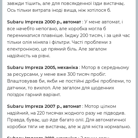
завжди тішить, але для повсякденної їзди вистачає.
Ось тільки витрата іноді вища, ніж хотілося б.
Subaru Impreza 2000 р., автомат
: У мене автомат, і
все начебто непогано, але коробка могла б
перемикатися плавніше. Їжджу 200 тисяч, і за цей час
тільки олія міняла і фільтри. Часті проблеми з
електронікою, це прямий біль. Але загалом
надійність на рівні.
Subaru Impreza 2005, механіка
: Мотор в середньому
за ресурсами, у мене вже 300 тисяч пробіг.
Влаштовував би, якби не постійні дрібні проблеми, то
датчики, то вихлоп. Але загалом для щоденних
поїздок гарний варіант.
Subaru Impreza 2007 р., автомат
: Мотор цілком
надійний, на 220 тисячах жодного разу не підводив.
Правда, буває, що йде багато олії. Для автоматичної
коробки тяги не вистачає, але ж для міста нормально.