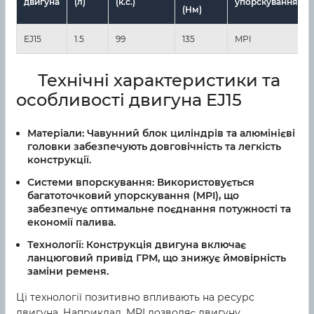
двигуна
(л)
(к.с.)
упорскування
(Нм)
EJ15
1.5
99
135
MPI
Технічні характеристики та
особливості двигуна EJ15
Матеріали:
Чавунний блок циліндрів та алюмінієві
головки забезпечують довговічність та легкість
конструкції.
Системи впорскування:
Використовується
багатоточковий упорскування (MPI), що
забезпечує оптимальне поєднання потужності та
економії палива.
Технології:
Конструкція двигуна включає
ланцюговий привід ГРМ, що знижує ймовірність
заміни ременя.
Ці технології позитивно впливають на ресурс
двигуна. Наприклад, MPI дозволяє двигуну