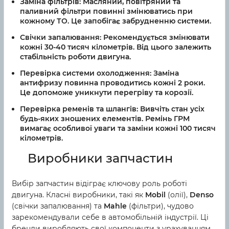
Заміна фільтрів:
Масляний, повітряний та
паливний фільтри повинні змінюватись при
кожному ТО. Це запобігає забрудненню системи.
Свічки запалювання:
Рекомендується змінювати
кожні 30-40 тисяч кілометрів. Від цього залежить
стабільність роботи двигуна.
Перевірка системи охолодження:
Заміна
антифризу повинна проводитись кожні 2 роки.
Це допоможе уникнути перегріву та корозії.
Перевірка ременів та шлангів:
Вивчіть стан усіх
будь-яких зношених елементів. Ремінь ГРМ
вимагає особливої уваги та заміни кожні 100 тисяч
кілометрів.
Виробники запчастин
Вибір запчастин відіграє ключову роль роботі
двигуна. Класні виробники, такі як
Mobil
(олії),
Denso
(свічки запалювання) та
Mahle
(фільтри), чудово
зарекомендували себе в автомобільній індустрії. Ці
бренди виробляють свої компоненти з урахуванням