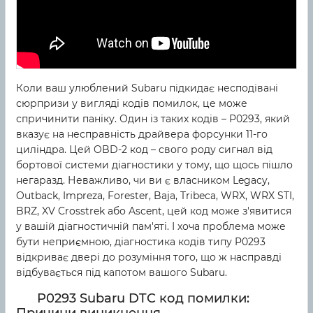
Коли ваш улюблений Subaru підкидає несподівані
сюрпризи у вигляді кодів помилок, це може
спричинити паніку. Один із таких кодів – P0293, який
вказує на несправність драйвера форсунки 11-го
циліндра. Цей OBD-2 код – свого роду сигнал від
бортової системи діагностики у тому, що щось пішло
негаразд. Неважливо, чи ви є власником Legacy,
Outback, Impreza, Forester, Baja, Tribeca, WRX, WRX STI,
BRZ, XV Crosstrek або Ascent, цей код може з'явитися
у вашій діагностичній пам'яті. І хоча проблема може
бути неприємною, діагностика кодів типу P0293
відкриває двері до розуміння того, що ж насправді
відбувається під капотом вашого Subaru.
P0293 Subaru DTC код помилки: