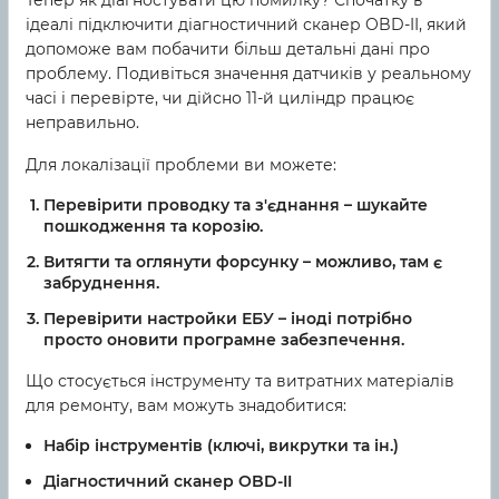
Тепер як діагностувати цю помилку? Спочатку в
ідеалі підключити діагностичний сканер OBD-II, який
допоможе вам побачити більш детальні дані про
проблему. Подивіться значення датчиків у реальному
часі і перевірте, чи дійсно 11-й циліндр працює
неправильно.
Для локалізації проблеми ви можете:
Перевірити проводку та з'єднання – шукайте
пошкодження та корозію.
Витягти та оглянути форсунку – можливо, там є
забруднення.
Перевірити настройки ЕБУ – іноді потрібно
просто оновити програмне забезпечення.
Що стосується інструменту та витратних матеріалів
для ремонту, вам можуть знадобитися:
Набір інструментів (ключі, викрутки та ін.)
Діагностичний сканер OBD-II