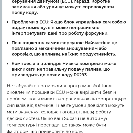
керування двигуном (ECU), гаразд. Коротке
замикання або урвище можуть спровокувати
появу коду.
Проблеми з ECU:
Якщо блок управління сам собою
видає помилку, він може неправильно
інтерпретувати дані про роботу форсунки.
Пошкодження самих форсунок:
Найчастіше це
пов'язано з механічним зношуванням або
корозією, що впливає на їхню продуктивність.
Компресія в циліндрі:
Низька компресія може
викликати неправильну подачу палива, що
призводить до появи коду P0293.
Не забувайте про можливі програмні збої. Іноді
оновлення прошивки ECU може вирішити безліч
проблем, пов'язаних із неправильною інтерпретацією
сигналів від датчиків. І навіть умови довкілля можуть
мати значення: холодна погода впливає роботу
деяких систем. Якщо ваш Subaru не витримує
температурні перепади, це також може бути
фактором, що призводить до коду.