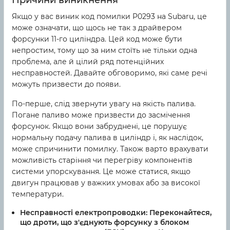
Причини виникнення
Якщо у вас виник код помилки P0293 на Subaru, це
може означати, що щось не так з драйвером
форсунки 11-го циліндра. Цей код може бути
непростим, тому що за ним стоїть не тільки одна
проблема, але й цілий ряд потенційних
несправностей. Давайте обговоримо, які саме речі
можуть призвести до появи.
По-перше, слід звернути увагу на якість палива.
Погане паливо може призвести до засмічення
форсунок. Якщо вони забруднені, це порушує
нормальну подачу палива в циліндр і, як наслідок,
може спричинити помилку. Також варто врахувати
можливість старіння чи перегріву компонентів
системи упорскування. Це може статися, якщо
двигун працював у важких умовах або за високої
температури.
Несправності електропроводки:
Переконайтеся,
що дроти, що з'єднують форсунку з блоком