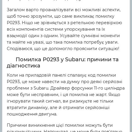
Загалом варто проаналізувати всі можливі аспекти,
щоб точно зрозуміти, що саме викликає помилку
P0293. Ніщо не зрівняється з ретельною перевіркою
всіх компонентів системи упорскування та їх
взаємодії один з одним. Усувайте сумнівні моменти
та майте на увазі, що така помилка потребує уваги.
Сподіваюся, що це допомогло прояснити ситуацію!
Помилка P0293 у Subaru: причини та
діагностика
Коли на приладовій панелі спалахує код помилки
P0293, це може навести на думку про деякі серйозні
проблеми з Subaru. Драйвер форсунки 11-го циліндра
може бути несправним, і ця помилка не жарт. Якщо
ігнорувати такий сигнал, ви ризикуєте не тільки
втратити динаміку, але й отримати серйозніші
пошкодження двигуна.
Причини виникнення цієї помилки можуть бути
різноманітними. Наприклад, це може бути пов'язано