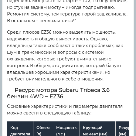
недешево. Мощность на старте – три, по ощущениям,
но стук на заднем мосту – иногда подпрыгиваю.
Ремонтил систему, температура порой зашкаливала.
В остальном – неплохая тачка!”
Среди плюсов EZ36 можно выделить мощность,
надежность и общую выносливость. Однако,
владельцы также сообщают о таких проблемах, как
шум в трансмиссии и вопросы с системой
охлаждения, которые требуют внимательного
контроля. В общем, это двигатель, который балует
владельцев хорошими характеристиками, но
требует внимательного к себе отношения.
Ресурс мотора Subaru Tribeca 3.6
бензин 4WD – EZ36
Основные характеристики и параметры двигателя
можно свести в следующую таблицу:
Код
Объем
Мощность
Крутящий
Ресурс
двигателя
(л)
(л.с.)
момент (Нм)
(км)