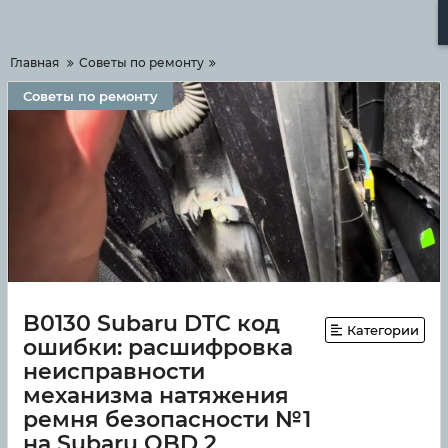
Меню
Главная
Советы по ремонту
Советы по ремонту
B0130 Subaru DTC код
Категории
ошибки: расшифровка
неисправности
механизма натяжения
ремня безопасности №1
на Subaru OBD 2