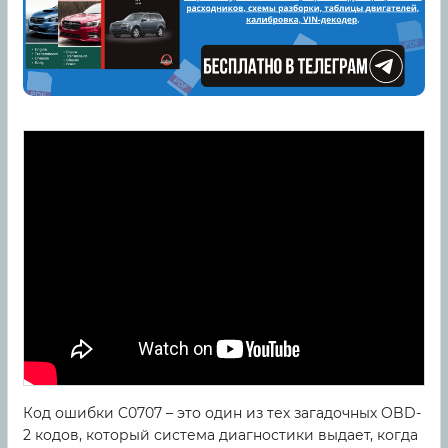
Код ошибки C0707 – это один из тех загадочных OBD-
2 кодов, который система диагностики выдает, когда