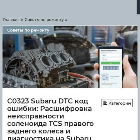
Меню
Главная
Советы по ремонту
Советы по ремонту
C0323 Subaru DTC код
Категории
ошибки: Расшифровка
неисправности
соленоида TCS правого
заднего колеса и
диагностика на Subaru