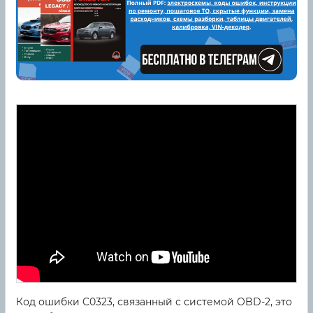
Код ошибки C0323, связанный с системой OBD-2, это