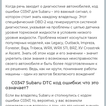
Когда речь заходит о диагностике автомобилей, код
ошибки C0347 для Subaru – это важный сигнал, о
котором стоит знать каждому владельцу. Этот
специфический OBD-2 код генерируется системой
диагностики, указывая на проблемы с цепью датчика
уровня тормозной жидкости в условиях низкого
уровня жидкости. Проблема может коснуться таких
популярных моделей, как Legacy, Outback, Impreza,
Forester, Baja, Tribeca, WRX, WRX STI, BRZ, XV Crosstrek
и Ascent. Знать об этом коде и его значении – значит
укрепить свои знания о возможных неисправностях
своего автомобиля и быть более подготовленным к
их решению. Ведь, как ни крути, понимание работы
машины – один из залогов безопасного вождения!
C0347 Subaru DTC код ошибки: что это
означает?
Если вы владелец Subaru и столкнулись с кодом
ошибки C0347, то, вероятно, у вас возникли
определенные вопросы о том, что это может значить.