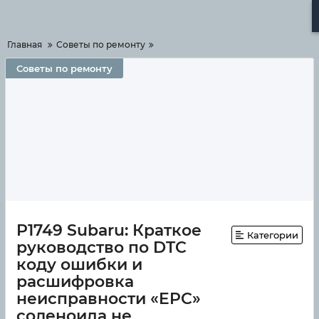
Меню
Главная
Советы по ремонту
Советы по ремонту
P1749 Subaru: Краткое
Категории
руководство по DTC
коду ошибки и
расшифровка
неисправности «EPC»
соленоида не