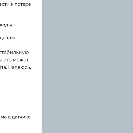
сти к потере
коды.
 целом.
естабильную
а это может
па. Надеюсь,
ма в датчике