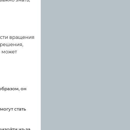
ости вращения
 решения,
о может
образом, он
могут стать
изойти из-за