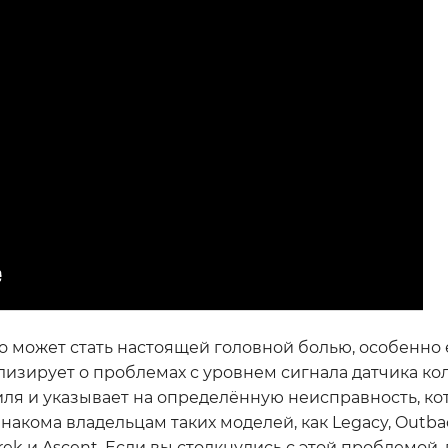
то может стать настоящей головной болью, особенно 
ализирует о проблемах с уровнем сигнала датчика кол
ля и указывает на определённую неисправность, ко
накома владельцам таких моделей, как Legacy, Outbac
sstrek и Ascent. Если вы столкнулись с этой проблемой,