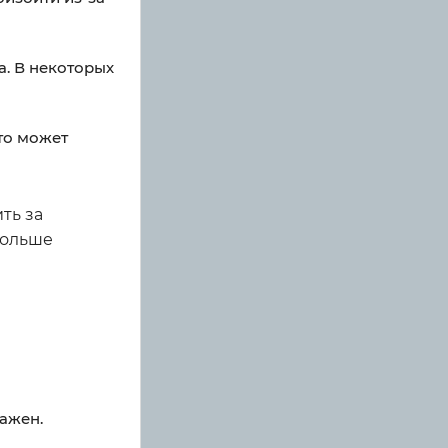
а. В некоторых
то может
ть за
больше
кажен.