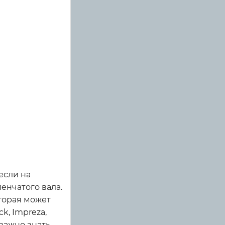
если на
енчатого вала.
торая может
k, Impreza,
 важно знать,