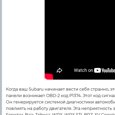
Когда ваш Subaru начинает вести себя странно, э
панели возникает OBD-2 код P1374. Этот код сигн
Он генерируется системой диагностики автомоби
повлиять на работу двигателя. Эта неприятность з
Forester, Baja, Tribeca, WRX, WRX STI, BRZ, XV Cro