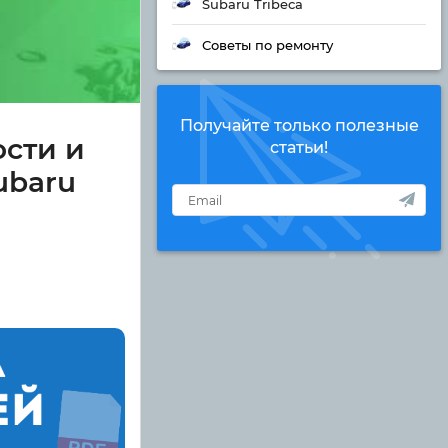
Subaru Tribeca
Советы по ремонту
Получайте только полезные
сти и
статьи!
ubaru